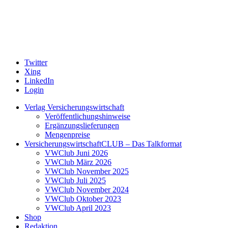
Twitter
Xing
LinkedIn
Login
Verlag Versicherungswirtschaft
Veröffentlichungshinweise
Ergänzungslieferungen
Mengenpreise
VersicherungswirtschaftCLUB – Das Talkformat
VWClub Juni 2026
VWClub März 2026
VWClub November 2025
VWClub Juli 2025
VWClub November 2024
VWClub Oktober 2023
VWClub April 2023
Shop
Redaktion