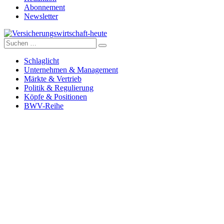
Abonnement
Newsletter
Suche
Versicherungswirtschaft-heute
nach:
Schlaglicht
Unternehmen & Management
Märkte & Vertrieb
Politik & Regulierung
Köpfe & Positionen
BWV-Reihe