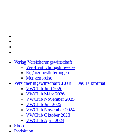
Twitter
Xing
LinkedIn
Login
Verlag Versicherungswirtschaft
Veröffentlichungshinweise
Ergänzungslieferungen
Mengenpreise
VersicherungswirtschaftCLUB – Das Talkformat
VWClub Juni 2026
VWClub März 2026
VWClub November 2025
VWClub Juli 2025
VWClub November 2024
VWClub Oktober 2023
VWClub April 2023
Shop
Redaktion