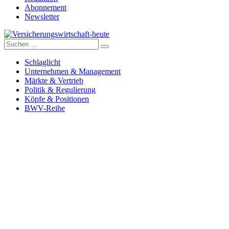
Abonnement
Newsletter
Suche
Versicherungswirtschaft-heute
nach:
Schlaglicht
Unternehmen & Management
Märkte & Vertrieb
Politik & Regulierung
Köpfe & Positionen
BWV-Reihe