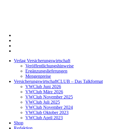
Twitter
Xing
LinkedIn
Login
Verlag Versicherungswirtschaft
Veröffentlichungshinweise
Ergänzungslieferungen
Mengenpreise
VersicherungswirtschaftCLUB – Das Talkformat
VWClub Juni 2026
VWClub März 2026
VWClub November 2025
VWClub Juli 2025
VWClub November 2024
VWClub Oktober 2023
VWClub April 2023
Shop
Redaktion