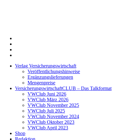
Twitter
Xing
LinkedIn
Login
Verlag Versicherungswirtschaft
Veröffentlichungshinweise
Ergänzungslieferungen
Mengenpreise
VersicherungswirtschaftCLUB – Das Talkformat
VWClub Juni 2026
VWClub März 2026
VWClub November 2025
VWClub Juli 2025
VWClub November 2024
VWClub Oktober 2023
VWClub April 2023
Shop
Redaktion