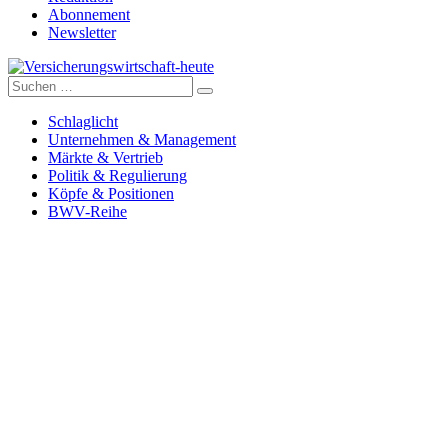
Abonnement
Newsletter
Suche
Versicherungswirtschaft-heute
nach:
Schlaglicht
Unternehmen & Management
Märkte & Vertrieb
Politik & Regulierung
Köpfe & Positionen
BWV-Reihe