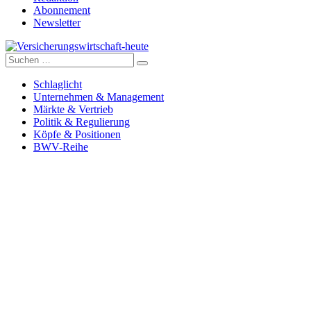
Abonnement
Newsletter
Suche
Versicherungswirtschaft-heute
nach:
Schlaglicht
Unternehmen & Management
Märkte & Vertrieb
Politik & Regulierung
Köpfe & Positionen
BWV-Reihe