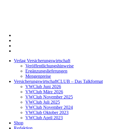
Twitter
Xing
LinkedIn
Login
Verlag Versicherungswirtschaft
Veröffentlichungshinweise
Ergänzungslieferungen
Mengenpreise
VersicherungswirtschaftCLUB – Das Talkformat
VWClub Juni 2026
VWClub März 2026
VWClub November 2025
VWClub Juli 2025
VWClub November 2024
VWClub Oktober 2023
VWClub April 2023
Shop
Redaktion