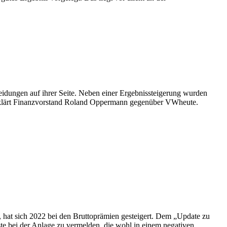
idungen auf ihrer Seite. Neben einer Ergebnissteigerung wurden
erklärt Finanzvorstand Roland Oppermann gegenüber VWheute.
, hat sich 2022 bei den Bruttoprämien gesteigert. Dem „Update zu
te bei der Anlage zu vermelden, die wohl in einem negativen