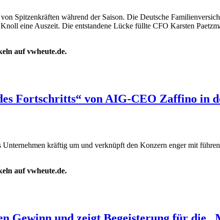
von Spitzenkräften während der Saison. Die Deutsche Familienversich
Knoll eine Auszeit. Die entstandene Lücke füllte CFO Karsten Paetzma
ikeln auf vwheute.de.
 des Fortschritts“ von AIG-CEO Zaffino in 
s Unternehmen kräftig um und verknüpft den Konzern enger mit führe
ikeln auf vwheute.de.
n Gewinn und zeigt Begeisterung für die „