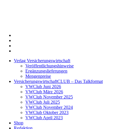
Twitter
Xing
LinkedIn
Login
Verlag Versicherungswirtschaft
Veröffentlichungshinweise
Ergänzungslieferungen
Mengenpreise
VersicherungswirtschaftCLUB – Das Talkformat
VWClub Juni 2026
VWClub März 2026
VWClub November 2025
VWClub Juli 2025
VWClub November 2024
VWClub Oktober 2023
VWClub April 2023
Shop
Redaktion