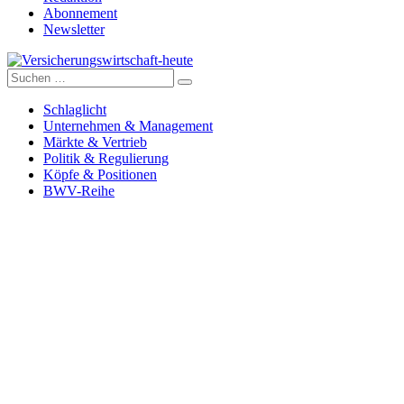
Abonnement
Newsletter
Suche
Versicherungswirtschaft-heute
nach:
Schlaglicht
Unternehmen & Management
Märkte & Vertrieb
Politik & Regulierung
Köpfe & Positionen
BWV-Reihe