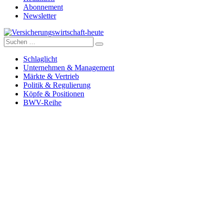
Abonnement
Newsletter
Suche
Versicherungswirtschaft-heute
nach:
Schlaglicht
Unternehmen & Management
Märkte & Vertrieb
Politik & Regulierung
Köpfe & Positionen
BWV-Reihe