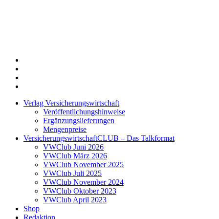
Twitter
Xing
LinkedIn
Login
Verlag Versicherungswirtschaft
Veröffentlichungshinweise
Ergänzungslieferungen
Mengenpreise
VersicherungswirtschaftCLUB – Das Talkformat
VWClub Juni 2026
VWClub März 2026
VWClub November 2025
VWClub Juli 2025
VWClub November 2024
VWClub Oktober 2023
VWClub April 2023
Shop
Redaktion