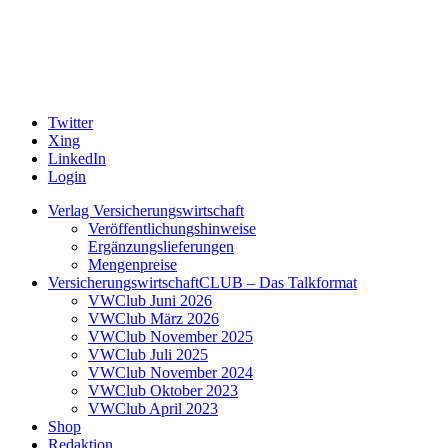
Twitter
Xing
LinkedIn
Login
Verlag Versicherungswirtschaft
Veröffentlichungshinweise
Ergänzungslieferungen
Mengenpreise
VersicherungswirtschaftCLUB – Das Talkformat
VWClub Juni 2026
VWClub März 2026
VWClub November 2025
VWClub Juli 2025
VWClub November 2024
VWClub Oktober 2023
VWClub April 2023
Shop
Redaktion