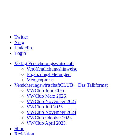
Twitter
Xing
LinkedIn
Login
Verlag Versicherungswirtschaft
Veröffentlichungshinweise
Ergänzungslieferungen
Mengenpreise
VersicherungswirtschaftCLUB – Das Talkformat
VWClub Juni 2026
VWClub März 2026
VWClub November 2025
VWClub Juli 2025
VWClub November 2024
VWClub Oktober 2023
VWClub April 2023
Shop
Redaktion