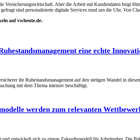
e Versicherungswirtschaft. Aber die Arbeit mit Kundendaten birgt Hür
fragt sind personalisierte digitale Services rund um die Uhr. Von Clau
ikeln auf vwheute.de.
hestandsmanagement eine echte Innovatio
rsicherer ihr Ruhestandsmanagement auf den stetigen Wandel in diesem 
uchung mit dem Thema intensiv beschäftigt.
smodelle werden zum relevanten Wettbewer
 und entwickelt sich zu einem Zukunftsmodell für Arbeitgeber. Die Poli