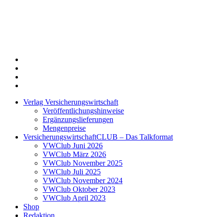
Twitter
Xing
LinkedIn
Login
Verlag Versicherungswirtschaft
Veröffentlichungshinweise
Ergänzungslieferungen
Mengenpreise
VersicherungswirtschaftCLUB – Das Talkformat
VWClub Juni 2026
VWClub März 2026
VWClub November 2025
VWClub Juli 2025
VWClub November 2024
VWClub Oktober 2023
VWClub April 2023
Shop
Redaktion