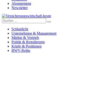
Abonnement
Newsletter
Suche
Versicherungswirtschaft-heute
nach:
Schlaglicht
Unternehmen & Management
Märkte & Vertrieb
Politik & Regulierung
Köpfe & Positionen
BWV-Reihe