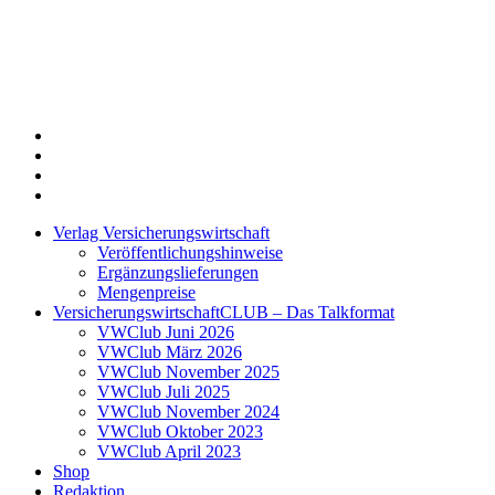
Twitter
Xing
LinkedIn
Login
Verlag Versicherungswirtschaft
Veröffentlichungshinweise
Ergänzungslieferungen
Mengenpreise
VersicherungswirtschaftCLUB – Das Talkformat
VWClub Juni 2026
VWClub März 2026
VWClub November 2025
VWClub Juli 2025
VWClub November 2024
VWClub Oktober 2023
VWClub April 2023
Shop
Redaktion