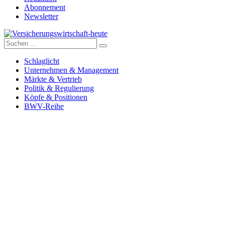
Abonnement
Newsletter
Suche
Versicherungswirtschaft-heute
nach:
Schlaglicht
Unternehmen & Management
Märkte & Vertrieb
Politik & Regulierung
Köpfe & Positionen
BWV-Reihe