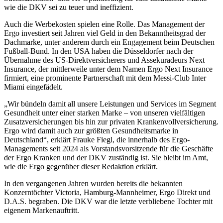
wie die DKV sei zu teuer und ineffizient.
Auch die Werbekosten spielen eine Rolle. Das Management der
Ergo investiert seit Jahren viel Geld in den Bekanntheitsgrad der
Dachmarke, unter anderem durch ein Engagement beim Deutschen
Fußball-Bund. In den USA haben die Düsseldorfer nach der
Übernahme des US-Direktversicherers und Assekuradeurs Next
Insurance, der mittlerweile unter dem Namen Ergo Next Insurance
firmiert, eine prominente Partnerschaft mit dem Messi-Club Inter
Miami eingefädelt.
„Wir bündeln damit all unsere Leistungen und Services im Segment
Gesundheit unter einer starken Marke – von unseren vielfältigen
Zusatzversicherungen bis hin zur privaten Krankenvollversicherung.
Ergo wird damit auch zur größten Gesundheitsmarke in
Deutschland“, erklärt Frauke Fiegl, die innerhalb des Ergo-
Managements seit 2024 als Vorstandsvorsitzende für die Geschäfte
der Ergo Kranken und der DKV zuständig ist. Sie bleibt im Amt,
wie die Ergo gegenüber dieser Redaktion erklärt.
In den vergangenen Jahren wurden bereits die bekannten
Konzerntöchter Victoria, Hamburg-Mannheimer, Ergo Direkt und
D.A.S. begraben. Die DKV war die letzte verbliebene Tochter mit
eigenem Markenauftritt.