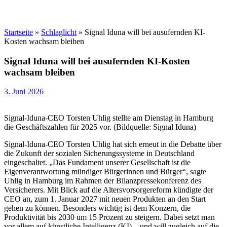
Startseite
»
Schlaglicht
»
Signal Iduna will bei ausufernden KI-
Kosten wachsam bleiben
Signal Iduna will bei ausufernden KI-Kosten
wachsam bleiben
3. Juni 2026
Signal-Iduna-CEO Torsten Uhlig stellte am Dienstag in Hamburg
die Geschäftszahlen für 2025 vor. (Bildquelle: Signal Iduna)
Signal-Iduna-CEO Torsten Uhlig hat sich erneut in die Debatte über
die Zukunft der sozialen Sicherungssysteme in Deutschland
eingeschaltet. „Das Fundament unserer Gesellschaft ist die
Eigenverantwortung mündiger Bürgerinnen und Bürger“, sagte
Uhlig in Hamburg im Rahmen der Bilanzpressekonferenz des
Versicherers. Mit Blick auf die Altersvorsorgereform kündigte der
CEO an, zum 1. Januar 2027 mit neuen Produkten an den Start
gehen zu können. Besonders wichtig ist dem Konzern, die
Produktivität bis 2030 um 15 Prozent zu steigern. Dabei setzt man
vor allem auf künstliche Intelligenz (KI) – und will zugleich auf die