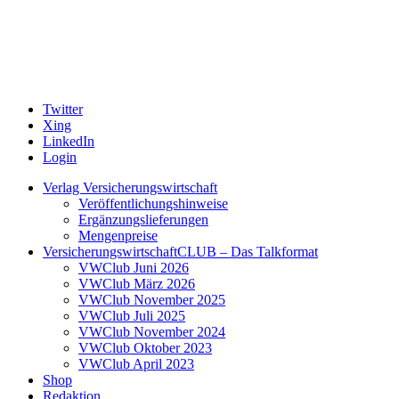
Twitter
Xing
LinkedIn
Login
Verlag Versicherungswirtschaft
Veröffentlichungshinweise
Ergänzungslieferungen
Mengenpreise
VersicherungswirtschaftCLUB – Das Talkformat
VWClub Juni 2026
VWClub März 2026
VWClub November 2025
VWClub Juli 2025
VWClub November 2024
VWClub Oktober 2023
VWClub April 2023
Shop
Redaktion