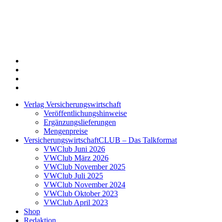
Twitter
Xing
LinkedIn
Login
Verlag Versicherungswirtschaft
Veröffentlichungshinweise
Ergänzungslieferungen
Mengenpreise
VersicherungswirtschaftCLUB – Das Talkformat
VWClub Juni 2026
VWClub März 2026
VWClub November 2025
VWClub Juli 2025
VWClub November 2024
VWClub Oktober 2023
VWClub April 2023
Shop
Redaktion