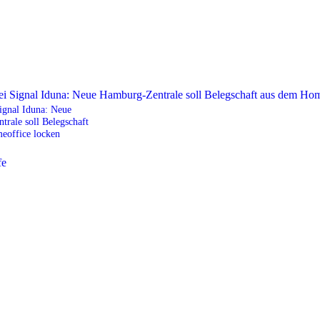
ignal Iduna: Neue
rale soll Belegschaft
eoffice locken