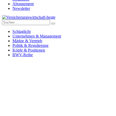
Abonnement
Newsletter
Suche
Versicherungswirtschaft-heute
nach:
Schlaglicht
Unternehmen & Management
Märkte & Vertrieb
Politik & Regulierung
Köpfe & Positionen
BWV-Reihe