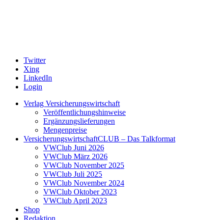
Twitter
Xing
LinkedIn
Login
Verlag Versicherungswirtschaft
Veröffentlichungshinweise
Ergänzungslieferungen
Mengenpreise
VersicherungswirtschaftCLUB – Das Talkformat
VWClub Juni 2026
VWClub März 2026
VWClub November 2025
VWClub Juli 2025
VWClub November 2024
VWClub Oktober 2023
VWClub April 2023
Shop
Redaktion