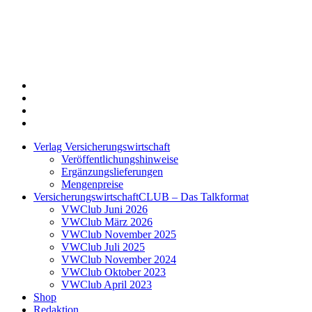
Twitter
Xing
LinkedIn
Login
Verlag Versicherungswirtschaft
Veröffentlichungshinweise
Ergänzungslieferungen
Mengenpreise
VersicherungswirtschaftCLUB – Das Talkformat
VWClub Juni 2026
VWClub März 2026
VWClub November 2025
VWClub Juli 2025
VWClub November 2024
VWClub Oktober 2023
VWClub April 2023
Shop
Redaktion