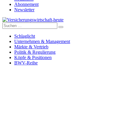
Abonnement
Newsletter
Suche
Versicherungswirtschaft-heute
nach:
Schlaglicht
Unternehmen & Management
Märkte & Vertrieb
Politik & Regulierung
Köpfe & Positionen
BWV-Reihe