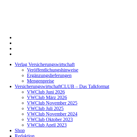
Twitter
Xing
LinkedIn
Login
Verlag Versicherungswirtschaft
Veröffentlichungshinweise
Ergänzungslieferungen
Mengenpreise
VersicherungswirtschaftCLUB – Das Talkformat
VWClub Juni 2026
VWClub März 2026
VWClub November 2025
VWClub Juli 2025
VWClub November 2024
VWClub Oktober 2023
VWClub April 2023
Shop
Redaktion