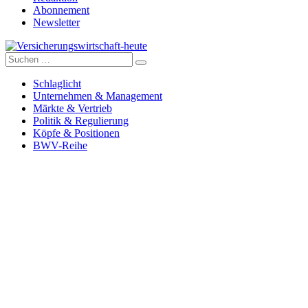
Abonnement
Newsletter
Suche
Versicherungswirtschaft-heute
nach:
Schlaglicht
Unternehmen & Management
Märkte & Vertrieb
Politik & Regulierung
Köpfe & Positionen
BWV-Reihe