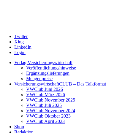
Twitter
Xing
LinkedIn
Login
Verlag Versicherungswirtschaft
Veröffentlichungshinweise
Ergänzungslieferungen
Mengenpreise
VersicherungswirtschaftCLUB – Das Talkformat
VWClub Juni 2026
VWClub März 2026
VWClub November 2025
VWClub Juli 2025
VWClub November 2024
VWClub Oktober 2023
VWClub April 2023
Shop
Redaktion