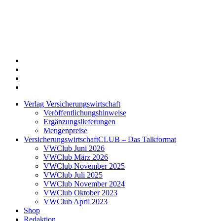
Twitter
Xing
LinkedIn
Login
Verlag Versicherungswirtschaft
Veröffentlichungshinweise
Ergänzungslieferungen
Mengenpreise
VersicherungswirtschaftCLUB – Das Talkformat
VWClub Juni 2026
VWClub März 2026
VWClub November 2025
VWClub Juli 2025
VWClub November 2024
VWClub Oktober 2023
VWClub April 2023
Shop
Redaktion