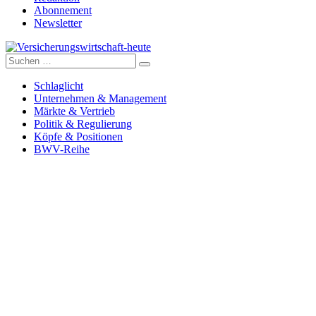
Abonnement
Newsletter
Suche
Versicherungswirtschaft-heute
nach:
Schlaglicht
Unternehmen & Management
Märkte & Vertrieb
Politik & Regulierung
Köpfe & Positionen
BWV-Reihe