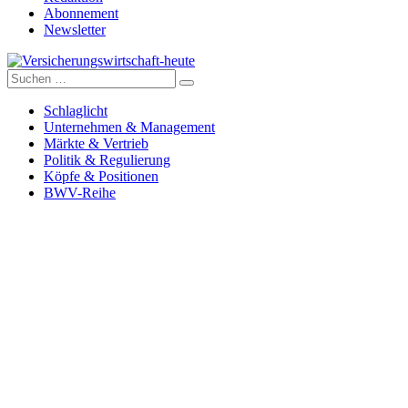
Abonnement
Newsletter
Suche
Versicherungswirtschaft-heute
nach:
Schlaglicht
Unternehmen & Management
Märkte & Vertrieb
Politik & Regulierung
Köpfe & Positionen
BWV-Reihe