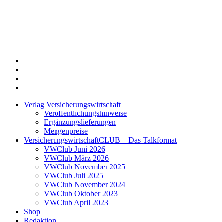
Twitter
Xing
LinkedIn
Login
Verlag Versicherungswirtschaft
Veröffentlichungshinweise
Ergänzungslieferungen
Mengenpreise
VersicherungswirtschaftCLUB – Das Talkformat
VWClub Juni 2026
VWClub März 2026
VWClub November 2025
VWClub Juli 2025
VWClub November 2024
VWClub Oktober 2023
VWClub April 2023
Shop
Redaktion