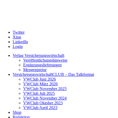
Twitter
Xing
LinkedIn
Login
Verlag Versicherungswirtschaft
Veröffentlichungshinweise
Ergänzungslieferungen
Mengenpreise
VersicherungswirtschaftCLUB – Das Talkformat
VWClub Juni 2026
VWClub März 2026
VWClub November 2025
VWClub Juli 2025
VWClub November 2024
VWClub Oktober 2023
VWClub April 2023
Shop
Redaktion