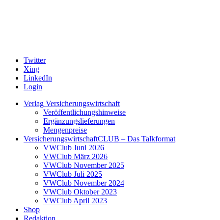
Twitter
Xing
LinkedIn
Login
Verlag Versicherungswirtschaft
Veröffentlichungshinweise
Ergänzungslieferungen
Mengenpreise
VersicherungswirtschaftCLUB – Das Talkformat
VWClub Juni 2026
VWClub März 2026
VWClub November 2025
VWClub Juli 2025
VWClub November 2024
VWClub Oktober 2023
VWClub April 2023
Shop
Redaktion