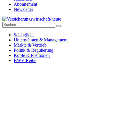
Abonnement
Newsletter
Suche
Versicherungswirtschaft-heute
nach:
Schlaglicht
Unternehmen & Management
Märkte & Vertrieb
Politik & Regulierung
Köpfe & Positionen
BWV-Reihe