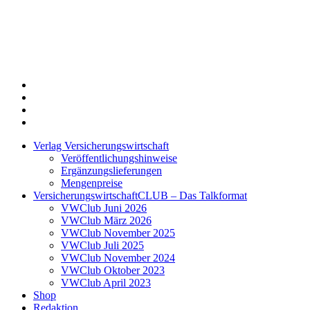
Twitter
Xing
LinkedIn
Login
Verlag Versicherungswirtschaft
Veröffentlichungshinweise
Ergänzungslieferungen
Mengenpreise
VersicherungswirtschaftCLUB – Das Talkformat
VWClub Juni 2026
VWClub März 2026
VWClub November 2025
VWClub Juli 2025
VWClub November 2024
VWClub Oktober 2023
VWClub April 2023
Shop
Redaktion