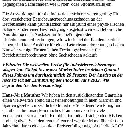
gegangenen Sachschaden wie Cyber- oder Stromausfälle ein.
Die Auswirkungen für die Industrieversicherer waren gering: Ein
dort versicherter Betriebsunterbrechungsschaden an der
Betriebsstätte kann grundsätzlich nur aufgrund eines physikalischen
Schadens oder einer Beschädigung ausgelöst werden. Behördliche
Anordnungen als Auslöser für Schließungen oder
Lieferkettenunterbrechungen, wie wir sie bei der Pandemie erlebt
haben, sind kein Auslöser für einen Betriebsunterbrechungsschaden.
Nur sehr wenige Firmen haben Deckungselemente für
Betriebsunterbrechungen ohne Sachschaden gekauft.
VWheute:
Die weltweiten Preise für Industrieversicherungen
stiegen laut Global Insurance Market Index im dritten Quartal
dieses Jahres um durchschnittlich 20 Prozent. Der Anstieg ist der
höchste seit der Einführung des Index im Jahr 2012. Wie
begründen Sie den Preisanstieg?
Hans-Jörg Mauthe:
Wir haben in den zurückliegenden Quartalen
einen weltweiten Trend zu Ratenerhöhungen in allen Märkten und
Sparten gesehen, ursächlich dafür ist die Schadenentwicklung und
ein über Jahre unauskömmliches Prämienniveau für viele
Versicherer – vor allem in Kombination mit auf steigenden Risiken
und negativen Schadentrends. Generell war der Markt über fast ein
Jahrzehnt durch einen starken Preisverfall geprägt. Auch die AGCS