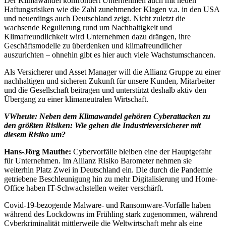
Der Klimawandel konfrontiert Unternehmen auch mit neuen
Haftungsrisiken wie die Zahl zunehmender Klagen v.a. in den USA
und neuerdings auch Deutschland zeigt. Nicht zuletzt die
wachsende Regulierung rund um Nachhaltigkeit und
Klimafreundlichkeit wird Unternehmen dazu drängen, ihre
Geschäftsmodelle zu überdenken und klimafreundlicher
auszurichten – ohnehin gibt es hier auch viele Wachstumschancen.
Als Versicherer und Asset Manager will die Allianz Gruppe zu einer
nachhaltigen und sicheren Zukunft für unsere Kunden, Mitarbeiter
und die Gesellschaft beitragen und unterstützt deshalb aktiv den
Übergang zu einer klimaneutralen Wirtschaft.
VWheute: Neben dem Klimawandel gehören Cyberattacken zu
den größten Risiken: Wie gehen die Industrieversicherer mit
diesem Risiko um?
Hans-Jörg Mauthe:
Cybervorfälle bleiben eine der Hauptgefahr
für Unternehmen. Im Allianz Risiko Barometer nehmen sie
weiterhin Platz Zwei in Deutschland ein. Die durch die Pandemie
getriebene Beschleunigung hin zu mehr Digitalisierung und Home-
Office haben IT-Schwachstellen weiter verschärft.
Covid-19-bezogende Malware- und Ransomware-Vorfälle haben
während des Lockdowns im Frühling stark zugenommen, während
Cyberkriminalität mittlerweile die Weltwirtschaft mehr als eine