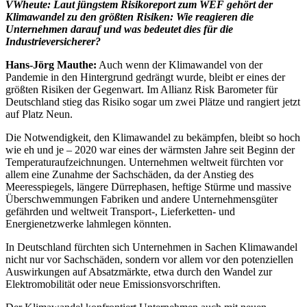
VWheute:
Laut jüngstem Risikoreport zum WEF gehört der
Klimawandel zu den größten Risiken: Wie reagieren die
Unternehmen darauf und was bedeutet dies für die
Industrieversicherer?
Hans-Jörg Mauthe:
Auch wenn der Klimawandel von der
Pandemie in den Hintergrund gedrängt wurde, bleibt er eines der
größten Risiken der Gegenwart. Im Allianz Risk Barometer für
Deutschland stieg das Risiko sogar um zwei Plätze und rangiert jetzt
auf Platz Neun.
Die Notwendigkeit, den Klimawandel zu bekämpfen, bleibt so hoch
wie eh und je – 2020 war eines der wärmsten Jahre seit Beginn der
Temperaturaufzeichnungen. Unternehmen weltweit fürchten vor
allem eine Zunahme der Sachschäden, da der Anstieg des
Meeresspiegels, längere Dürrephasen, heftige Stürme und massive
Überschwemmungen Fabriken und andere Unternehmensgüter
gefährden und weltweit Transport-, Lieferketten- und
Energienetzwerke lahmlegen könnten.
In Deutschland fürchten sich Unternehmen in Sachen Klimawandel
nicht nur vor Sachschäden, sondern vor allem vor den potenziellen
Auswirkungen auf Absatzmärkte, etwa durch den Wandel zur
Elektromobilität oder neue Emissionsvorschriften.