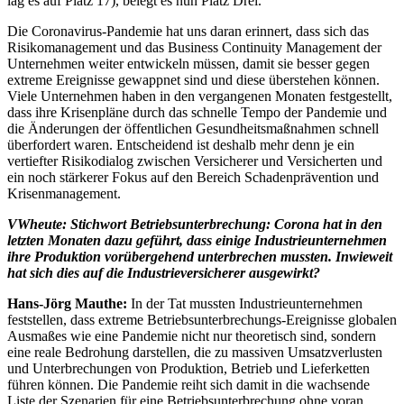
lag es auf Platz 17), belegt es nun Platz Drei.
Die Coronavirus-Pandemie hat uns daran erinnert, dass sich das
Risikomanagement und das Business Continuity Management der
Unternehmen weiter entwickeln müssen, damit sie besser gegen
extreme Ereignisse gewappnet sind und diese überstehen können.
Viele Unternehmen haben in den vergangenen Monaten festgestellt,
dass ihre Krisenpläne durch das schnelle Tempo der Pandemie und
die Änderungen der öffentlichen Gesundheitsmaßnahmen schnell
überfordert waren. Entscheidend ist deshalb mehr denn je ein
vertiefter Risikodialog zwischen Versicherer und Versicherten und
ein noch stärkerer Fokus auf den Bereich Schadenprävention und
Krisenmanagement.
VWheute: Stichwort Betriebsunterbrechung: Corona hat in den
letzten Monaten dazu geführt, dass einige Industrieunternehmen
ihre Produktion vorübergehend unterbrechen mussten. Inwieweit
hat sich dies auf die Industrieversicherer ausgewirkt?
Hans-Jörg Mauthe:
In der Tat mussten Industrieunternehmen
feststellen, dass extreme Betriebsunterbrechungs-Ereignisse globalen
Ausmaßes wie eine Pandemie nicht nur theoretisch sind, sondern
eine reale Bedrohung darstellen, die zu massiven Umsatzverlusten
und Unterbrechungen von Produktion, Betrieb und Lieferketten
führen können. Die Pandemie reiht sich damit in die wachsende
Liste der Szenarien für eine Betriebsunterbrechung ohne voran