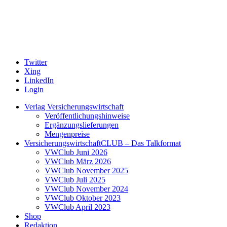
Twitter
Xing
LinkedIn
Login
Verlag Versicherungswirtschaft
Veröffentlichungshinweise
Ergänzungslieferungen
Mengenpreise
VersicherungswirtschaftCLUB – Das Talkformat
VWClub Juni 2026
VWClub März 2026
VWClub November 2025
VWClub Juli 2025
VWClub November 2024
VWClub Oktober 2023
VWClub April 2023
Shop
Redaktion