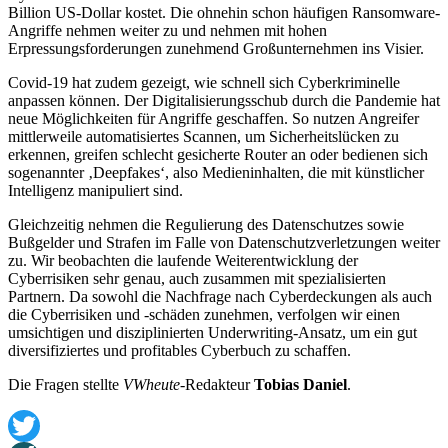
Billion US-Dollar kostet. Die ohnehin schon häufigen Ransomware-
Angriffe nehmen weiter zu und nehmen mit hohen
Erpressungsforderungen zunehmend Großunternehmen ins Visier.
Covid-19 hat zudem gezeigt, wie schnell sich Cyberkriminelle
anpassen können. Der Digitalisierungsschub durch die Pandemie hat
neue Möglichkeiten für Angriffe geschaffen. So nutzen Angreifer
mittlerweile automatisiertes Scannen, um Sicherheitslücken zu
erkennen, greifen schlecht gesicherte Router an oder bedienen sich
sogenannter ‚Deepfakes‘, also Medieninhalten, die mit künstlicher
Intelligenz manipuliert sind.
Gleichzeitig nehmen die Regulierung des Datenschutzes sowie
Bußgelder und Strafen im Falle von Datenschutzverletzungen weiter
zu. Wir beobachten die laufende Weiterentwicklung der
Cyberrisiken sehr genau, auch zusammen mit spezialisierten
Partnern. Da sowohl die Nachfrage nach Cyberdeckungen als auch
die Cyberrisiken und -schäden zunehmen, verfolgen wir einen
umsichtigen und disziplinierten Underwriting-Ansatz, um ein gut
diversifiziertes und profitables Cyberbuch zu schaffen.
Die Fragen stellte
VWheute
-Redakteur
Tobias Daniel
.