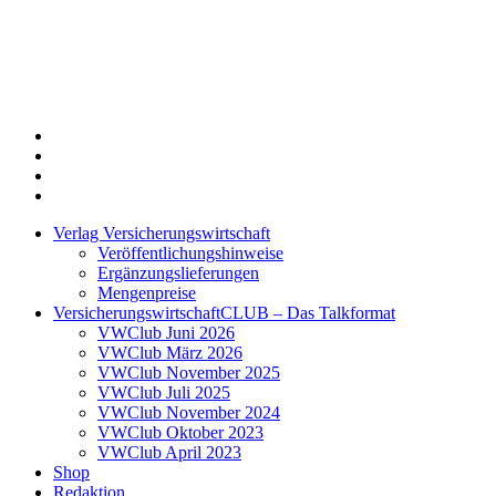
Twitter
Xing
LinkedIn
Login
Verlag Versicherungswirtschaft
Veröffentlichungshinweise
Ergänzungslieferungen
Mengenpreise
VersicherungswirtschaftCLUB – Das Talkformat
VWClub Juni 2026
VWClub März 2026
VWClub November 2025
VWClub Juli 2025
VWClub November 2024
VWClub Oktober 2023
VWClub April 2023
Shop
Redaktion