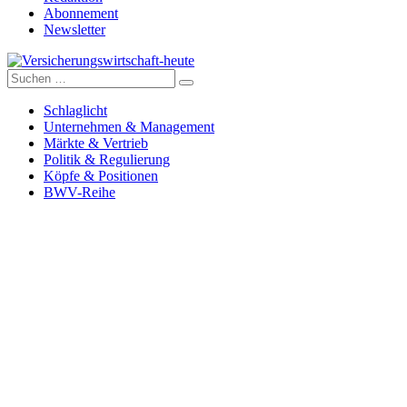
Abonnement
Newsletter
Suche
Versicherungswirtschaft-heute
nach:
Schlaglicht
Unternehmen & Management
Märkte & Vertrieb
Politik & Regulierung
Köpfe & Positionen
BWV-Reihe