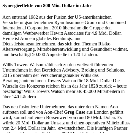
Synergieeffekte von 800 Mio. Dollar im Jahr
Aon entstand 1982 aus der Fusion der US-amerikanischen
Versicherungsunternehmen Ryan Insurance Group und Combined
International Corporation. 2010 übernahm die Gruppe den
damaligen Wettbewerber Hewitt Associates für 4,9 Mrd. Dollar.
Heute ist Aon ein globales Beratungs- und
Dienstleistungsunternehmen, das sich den Themen Risiko,
Altersversorgung, Mitarbeiterentwicklung und Gesundheit widmet,
und beschäftigt 50.000 Angestellte in 120 Ländern.
Willis Towers Watson zählt sich zu den weltweit führenden
Unternehmen in den Bereichen Advisory, Broking und Solutions.
2015 übernahm der Versicherungsmakler Willis das
Beratungsunternehmen Towers Watson für 18 Mrd. Dollar.Die
Wurzeln des Konzerns reichen bis in das Jahr 1828 zurück – heute
beschäftigt Willis Towers Watson mehr als 45.000 Mitarbeitern in
über 140 Ländern.
Das neu fusionierte Unternehmen, das unter dem Namen Aon
auftreten soll und von Aon-Chef
Greg Case
aus London geführt
wird, kommt auf einen Börsenwert von rund 80 Mrd. Dollar. Es
würde 20 Mrd. Dollar an Umsatz und einen operativen Mittelzufluss
von 2,4 Mrd. Dollar im Jahr. erwirtschaften. Die künftigen Partner