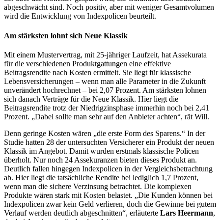
abgeschwächt sind. Noch positiv, aber mit weniger Gesamtvolumen
wird die Entwicklung von Indexpolicen beurteilt.
Am stärksten lohnt sich Neue Klassik
Mit einem Mustervertrag, mit 25-jähriger Laufzeit, hat Assekurata
für die verschiedenen Produktgattungen eine effektive
Beitragsrendite nach Kosten ermittelt. Sie liegt für klassische
Lebensversicherungen – wenn man alle Parameter in die Zukunft
unverändert hochrechnet – bei 2,07 Prozent. Am stärksten lohnen
sich danach Verträge für die Neue Klassik. Hier liegt die
Beitragsrendite trotz der Niedrigzinsphase immerhin noch bei 2,41
Prozent. „Dabei sollte man sehr auf den Anbieter achten“, rät Will.
Denn geringe Kosten wären „die erste Form des Sparens.“ In der
Studie hatten 28 der untersuchten Versicherer ein Produkt der neuen
Klassik im Angebot. Damit wurden erstmals klassische Policen
überholt. Nur noch 24 Assekuranzen bieten dieses Produkt an.
Deutlich fallen hingegen Indexpolicen in der Vergleichsbetrachtung
ab. Hier liegt die tatsächliche Rendite bei lediglich 1,7 Prozent,
wenn man die sichere Verzinsung betrachtet. Die komplexen
Produkte wären stark mit Kosten belastet. „Die Kunden können bei
Indexpolicen zwar kein Geld verlieren, doch die Gewinne bei gutem
Verlauf werden deutlich abgeschnitten“, erläuterte
Lars Heermann
,