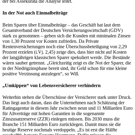
der bei Assekurata die Analyse leitet.
In der Not auch Einmalbeiträge
Beim Sparen über Einmalbeiträge – das Geschäft hat laut dem
Gesamtverband der Deutschen Versicherungswirtschaft (GDV)
stark zu genommen – geben sich die Kunden mit minimalen Zinsen
von 1,30 Prozent vor Kosten zufrieden. Da Private
Rentenversicherungen noch eine Überschussbeteiligung von 2,29
Prozent erzielen (i.Vj. 2,45) zeige dies, dass hier nicht auf Kosten
der langjährigen klassischen Sparer spekuliert werde. Die Bestände
wären sauber getrennt. „Gleichzeitig zeigt es die Not der Sparer, die
in der Niedrigzinsphase bereit sind, ihr Geld schon für eine kleine
positive Verzinsung anzulegen“, so Will.
„Umkippen“ von Lebensversicherer verhindern
Weiterhin stehen die Überschüsse der Versicherer stark unter Druck.
Das liegt auch daran, dass die Unternehmen nach Schätzung der
Ratingagentur in diesem Jahr zwischen neun und 11 Milliarden Euro
für Altverträge mit hohen Garantien in die sogenannte
Zinszusatzreserve (ZZR) einlegen müssen. Bis 2030 muss die
Branche 151 Milliarden Euro zurücklegen. Damit muss sie die
heutige Reserve nochmals verdoppeln. „Es ist erst die Hälfte