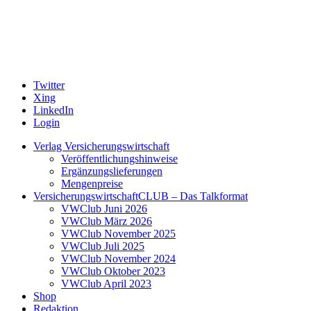
Twitter
Xing
LinkedIn
Login
Verlag Versicherungswirtschaft
Veröffentlichungshinweise
Ergänzungslieferungen
Mengenpreise
VersicherungswirtschaftCLUB – Das Talkformat
VWClub Juni 2026
VWClub März 2026
VWClub November 2025
VWClub Juli 2025
VWClub November 2024
VWClub Oktober 2023
VWClub April 2023
Shop
Redaktion