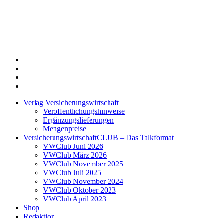
Twitter
Xing
LinkedIn
Login
Verlag Versicherungswirtschaft
Veröffentlichungshinweise
Ergänzungslieferungen
Mengenpreise
VersicherungswirtschaftCLUB – Das Talkformat
VWClub Juni 2026
VWClub März 2026
VWClub November 2025
VWClub Juli 2025
VWClub November 2024
VWClub Oktober 2023
VWClub April 2023
Shop
Redaktion