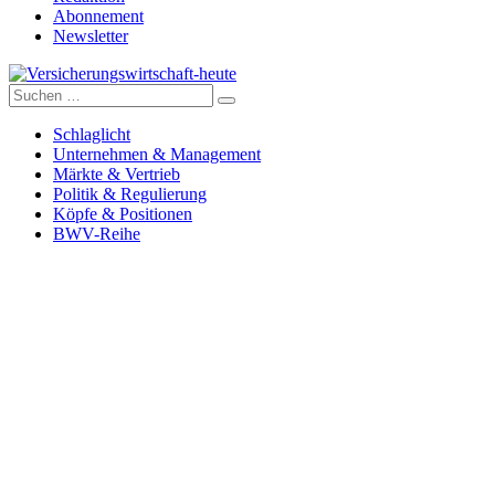
Abonnement
Newsletter
Suche
Versicherungswirtschaft-heute
nach:
Schlaglicht
Unternehmen & Management
Märkte & Vertrieb
Politik & Regulierung
Köpfe & Positionen
BWV-Reihe