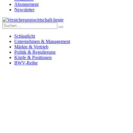
Abonnement
Newsletter
Suche
Versicherungswirtschaft-heute
nach:
Schlaglicht
Unternehmen & Management
Märkte & Vertrieb
Politik & Regulierung
Köpfe & Positionen
BWV-Reihe