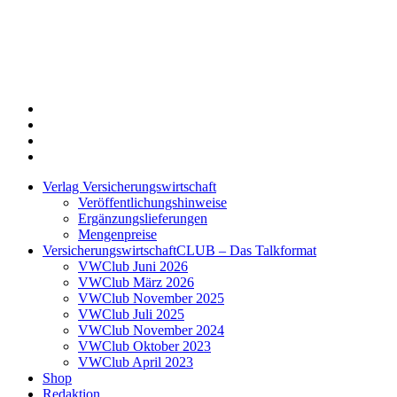
Twitter
Xing
LinkedIn
Login
Verlag Versicherungswirtschaft
Veröffentlichungshinweise
Ergänzungslieferungen
Mengenpreise
VersicherungswirtschaftCLUB – Das Talkformat
VWClub Juni 2026
VWClub März 2026
VWClub November 2025
VWClub Juli 2025
VWClub November 2024
VWClub Oktober 2023
VWClub April 2023
Shop
Redaktion