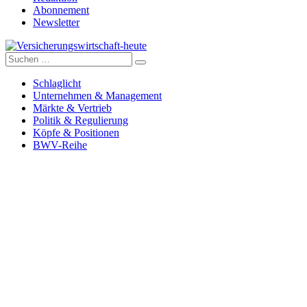
Abonnement
Newsletter
Suche
Versicherungswirtschaft-heute
nach:
Schlaglicht
Unternehmen & Management
Märkte & Vertrieb
Politik & Regulierung
Köpfe & Positionen
BWV-Reihe