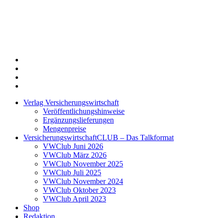
Twitter
Xing
LinkedIn
Login
Verlag Versicherungswirtschaft
Veröffentlichungshinweise
Ergänzungslieferungen
Mengenpreise
VersicherungswirtschaftCLUB – Das Talkformat
VWClub Juni 2026
VWClub März 2026
VWClub November 2025
VWClub Juli 2025
VWClub November 2024
VWClub Oktober 2023
VWClub April 2023
Shop
Redaktion