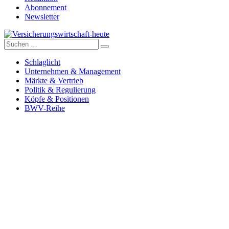
Abonnement
Newsletter
Suche
Versicherungswirtschaft-heute
nach:
Schlaglicht
Unternehmen & Management
Märkte & Vertrieb
Politik & Regulierung
Köpfe & Positionen
BWV-Reihe