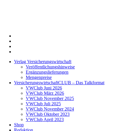
Twitter
Xing
LinkedIn
Login
Verlag Versicherungswirtschaft
Veröffentlichungshinweise
Ergänzungslieferungen
Mengenpreise
VersicherungswirtschaftCLUB – Das Talkformat
VWClub Juni 2026
VWClub März 2026
VWClub November 2025
VWClub Juli 2025
VWClub November 2024
VWClub Oktober 2023
VWClub April 2023
Shop
Redaktion