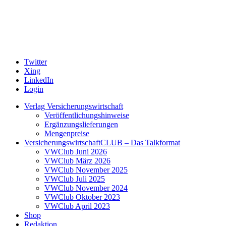
Twitter
Xing
LinkedIn
Login
Verlag Versicherungswirtschaft
Veröffentlichungshinweise
Ergänzungslieferungen
Mengenpreise
VersicherungswirtschaftCLUB – Das Talkformat
VWClub Juni 2026
VWClub März 2026
VWClub November 2025
VWClub Juli 2025
VWClub November 2024
VWClub Oktober 2023
VWClub April 2023
Shop
Redaktion