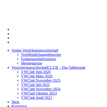
Twitter
Xing
LinkedIn
Login
Verlag Versicherungswirtschaft
Veröffentlichungshinweise
Ergänzungslieferungen
Mengenpreise
VersicherungswirtschaftCLUB – Das Talkformat
VWClub Juni 2026
VWClub März 2026
VWClub November 2025
VWClub Juli 2025
VWClub November 2024
VWClub Oktober 2023
VWClub April 2023
Shop
Redaktion