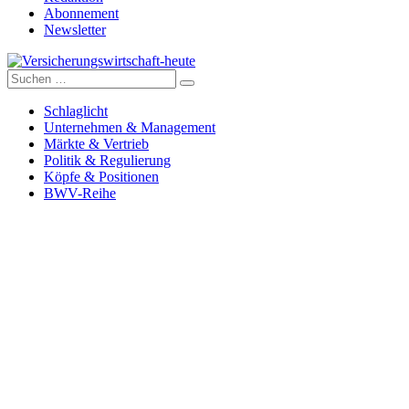
Abonnement
Newsletter
Suche
Versicherungswirtschaft-heute
nach:
Schlaglicht
Unternehmen & Management
Märkte & Vertrieb
Politik & Regulierung
Köpfe & Positionen
BWV-Reihe