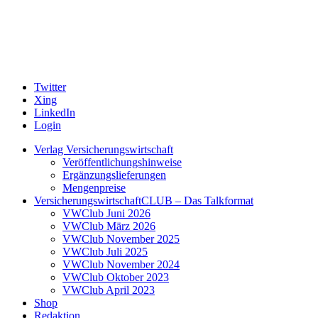
Twitter
Xing
LinkedIn
Login
Verlag Versicherungswirtschaft
Veröffentlichungshinweise
Ergänzungslieferungen
Mengenpreise
VersicherungswirtschaftCLUB – Das Talkformat
VWClub Juni 2026
VWClub März 2026
VWClub November 2025
VWClub Juli 2025
VWClub November 2024
VWClub Oktober 2023
VWClub April 2023
Shop
Redaktion