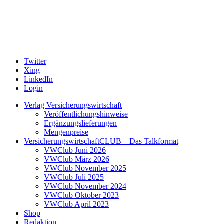
Twitter
Xing
LinkedIn
Login
Verlag Versicherungswirtschaft
Veröffentlichungshinweise
Ergänzungslieferungen
Mengenpreise
VersicherungswirtschaftCLUB – Das Talkformat
VWClub Juni 2026
VWClub März 2026
VWClub November 2025
VWClub Juli 2025
VWClub November 2024
VWClub Oktober 2023
VWClub April 2023
Shop
Redaktion