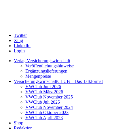
Twitter
Xing
LinkedIn
Login
Verlag Versicherungswirtschaft
Veröffentlichungshinweise
Ergänzungslieferungen
Mengenpreise
VersicherungswirtschaftCLUB – Das Talkformat
VWClub Juni 2026
VWClub März 2026
VWClub November 2025
VWClub Juli 2025
VWClub November 2024
VWClub Oktober 2023
VWClub April 2023
Shop
Redaktion