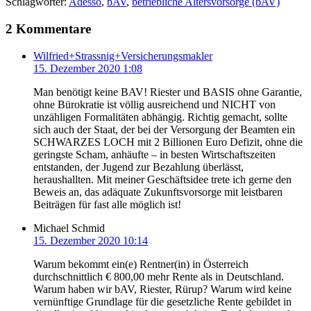
Schlagwörter:
Adesso
,
bAV
,
betriebliche Altersvorsorge (bAV)
Print
2 Kommentare
Wilfried+Strassnig+Versicherungsmakler
15. Dezember 2020 1:08
Man benötigt keine BAV! Riester und BASIS ohne Garantie,
ohne Bürokratie ist völlig ausreichend und NICHT von
unzähligen Formalitäten abhängig. Richtig gemacht, sollte
sich auch der Staat, der bei der Versorgung der Beamten ein
SCHWARZES LOCH mit 2 Billionen Euro Defizit, ohne die
geringste Scham, anhäufte – in besten Wirtschaftszeiten
entstanden, der Jugend zur Bezahlung überlässt,
heraushallten. Mit meiner Geschäftsidee trete ich gerne den
Beweis an, das adäquate Zukunftsvorsorge mit leistbaren
Beiträgen für fast alle möglich ist!
Michael Schmid
15. Dezember 2020 10:14
Warum bekommt ein(e) Rentner(in) in Österreich
durchschnittlich € 800,00 mehr Rente als in Deutschland.
Warum haben wir bAV, Riester, Rürup? Warum wird keine
vernünftige Grundlage für die gesetzliche Rente gebildet in