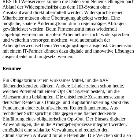
RESTful Webservices können die Daten von Neueinstellungen nach
Ablauf der Widerspruchsfrist aus dem HR-System ohne
Zusatzaufwand direkt übermittelt werden. Widersprüche neuer
Mitarbeiter müssen ohne Übertragung abgelegt werden. Eine
mögliche, spätere Änderung kann durch regelmäßiges Abfragen
gewährleistet werden. Beim Firmenaustritt muss wiederholt
abgefragt werden und insofern Arbeitnehmer nicht widersprechen
und weiterhin vorsorgen möchten, wird automatisch der
Arbeitgeberwechsel beim Versorgungsträger ausgelöst. Gemeinsam
mit einem IT-Partner können dazu digitale und innovative Lösungen
ausgearbeitet und umgesetzt werden.
Resumee
Ein Obligatorium ist ein wirksames Mittel, um die bAV
flächendeckend zu stärken. Andere Länder zeigen schon heute,
welches Potential mit einem Opt-Out-System besteht, um die
Altersarmut zu bekämpfen. Die entstehende Zusammensetzung
deutscher Renten aus Umlage- und Kapitalfinanzierung stärkt das
Fundament einer zukunftssicheren Rentenfinanzierung. Aus
rechtlicher Sicht spricht nichts gegen eine flächendeckende
Einführung eines obligatorischen Opt-Out. Der Einsatz digitaler
Anwendungen, die in die Arbeitgeberprozesse integriert werden,
ermöglicht eine schlanke Verwaltung und reduziert den
administrativen Aufwand für alle Beteiligte. Die Weichen sind also