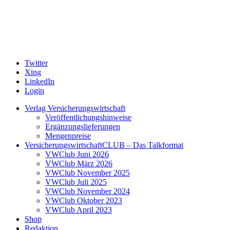
Twitter
Xing
LinkedIn
Login
Verlag Versicherungswirtschaft
Veröffentlichungshinweise
Ergänzungslieferungen
Mengenpreise
VersicherungswirtschaftCLUB – Das Talkformat
VWClub Juni 2026
VWClub März 2026
VWClub November 2025
VWClub Juli 2025
VWClub November 2024
VWClub Oktober 2023
VWClub April 2023
Shop
Redaktion