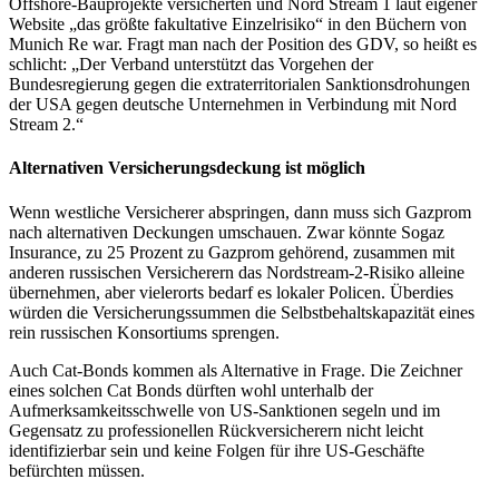
Offshore-Bauprojekte versicherten und Nord Stream 1 laut eigener
Website „das größte fakultative Einzelrisiko“ in den Büchern von
Munich Re war. Fragt man nach der Position des GDV, so heißt es
schlicht: „Der Verband unterstützt das Vorgehen der
Bundesregierung gegen die extraterritorialen Sanktionsdrohungen
der USA gegen deutsche Unternehmen in Verbindung mit Nord
Stream 2.“
Alternativen Versicherungsdeckung ist möglich
Wenn westliche Versicherer abspringen, dann muss sich Gazprom
nach alternativen Deckungen umschauen. Zwar könnte Sogaz
Insurance, zu 25 Prozent zu Gazprom gehörend, zusammen mit
anderen russischen Versicherern das Nordstream-2-Risiko alleine
übernehmen, aber vielerorts bedarf es lokaler Policen. Überdies
würden die Versicherungssummen die Selbstbehaltskapazität eines
rein russischen Konsortiums sprengen.
Auch Cat-Bonds kommen als Alternative in Frage. Die Zeichner
eines solchen Cat Bonds dürften wohl unterhalb der
Aufmerksamkeitsschwelle von US-Sanktionen segeln und im
Gegensatz zu professionellen Rückversicherern nicht leicht
identifizierbar sein und keine Folgen für ihre US-Geschäfte
befürchten müssen.