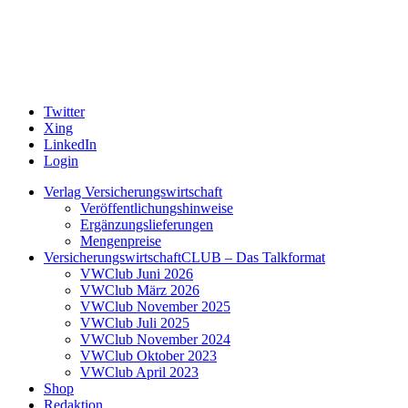
Twitter
Xing
LinkedIn
Login
Verlag Versicherungswirtschaft
Veröffentlichungshinweise
Ergänzungslieferungen
Mengenpreise
VersicherungswirtschaftCLUB – Das Talkformat
VWClub Juni 2026
VWClub März 2026
VWClub November 2025
VWClub Juli 2025
VWClub November 2024
VWClub Oktober 2023
VWClub April 2023
Shop
Redaktion