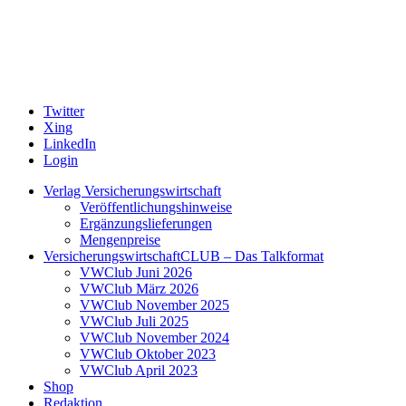
Twitter
Xing
LinkedIn
Login
Verlag Versicherungswirtschaft
Veröffentlichungshinweise
Ergänzungslieferungen
Mengenpreise
VersicherungswirtschaftCLUB – Das Talkformat
VWClub Juni 2026
VWClub März 2026
VWClub November 2025
VWClub Juli 2025
VWClub November 2024
VWClub Oktober 2023
VWClub April 2023
Shop
Redaktion