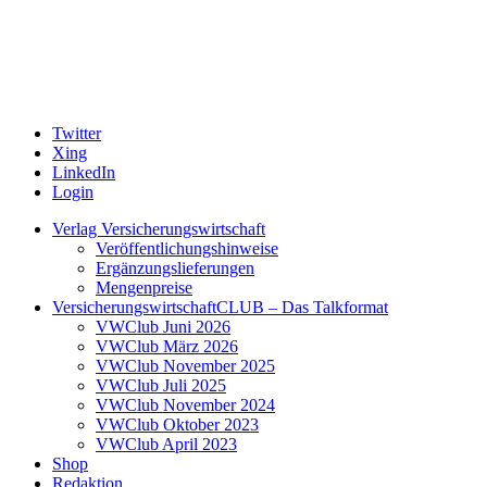
Twitter
Xing
LinkedIn
Login
Verlag Versicherungswirtschaft
Veröffentlichungshinweise
Ergänzungslieferungen
Mengenpreise
VersicherungswirtschaftCLUB – Das Talkformat
VWClub Juni 2026
VWClub März 2026
VWClub November 2025
VWClub Juli 2025
VWClub November 2024
VWClub Oktober 2023
VWClub April 2023
Shop
Redaktion