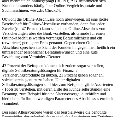
aber mehrheitlich onlinegeprägt (ROPO), z.B. informieren sich
Kunden besonders häufig über Online-Vergleichsportale und
Suchmaschinen, wie z.B. Check24.
Obwohl die Offline-Abschlüsse noch überwiegen, ist eine große
Bereitschaft für Online-Abschlüsse vorhanden, denn fast jeder
Zweite (ca. 47 Prozent) kann sich einen Online-Abschluss von
Versicherungen über die Bank vorstellen; als Gründe für einen
Online-Abschluss werden vorrangig Bequemlichkeit und ein
(erwarteter) geringerer Preis genannt. Gegen einen Online-
Abschluss sprechen aus Sicht der Kunden hingegen mehrheitlich ein
umfassender persönlicher Beratungswunsch und eine gute
Beziehung zum Vermittler / Berater.
43 Prozent der Befragten können sich zudem sogar vorstellen,
digitale Selbstberatungslösungen für Finanz- /
Versicherungsprodukte zu nutzen, 21 Prozent geben sogar an,
solche bereits genutzt zu haben. Unter digitalen
Selbstberatungslösungen sind hier zum Beispiel digitale Assistenten
/ Tools zu verstehen, mit deren Hilfe der Kunde selbstständig eine
Beratung, zum Beispiel für eine Altersvorsorge, durchführt und
hierbei die für ihn notwendigen Parameter des Abschlusses ermittelt
/ simuliert.
Bei einer Altersvorsorge wären das beispielsweise die benötigte
Rentenhöhe, der erforderliche monatliche Sparbeitrag zur Erzielung