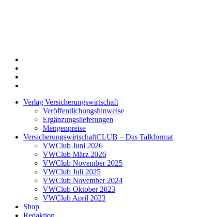
Twitter
Xing
LinkedIn
Login
Verlag Versicherungswirtschaft
Veröffentlichungshinweise
Ergänzungslieferungen
Mengenpreise
VersicherungswirtschaftCLUB – Das Talkformat
VWClub Juni 2026
VWClub März 2026
VWClub November 2025
VWClub Juli 2025
VWClub November 2024
VWClub Oktober 2023
VWClub April 2023
Shop
Redaktion