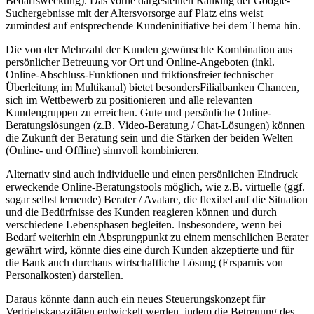
Bedarfsweckung). Das vorne dargestellten Ranking der Google-
Suchergebnisse mit der Altersvorsorge auf Platz eins weist
zumindest auf entsprechende Kundeninitiative bei dem Thema hin.
Die von der Mehrzahl der Kunden gewünschte Kombination aus
persönlicher Betreuung vor Ort und Online-Angeboten (inkl.
Online-Abschluss-Funktionen und friktionsfreier technischer
Überleitung im Multikanal) bietet besondersFilialbanken Chancen,
sich im Wettbewerb zu positionieren und alle relevanten
Kundengruppen zu erreichen. Gute und persönliche Online-
Beratungslösungen (z.B. Video-Beratung / Chat-Lösungen) können
die Zukunft der Beratung sein und die Stärken der beiden Welten
(Online- und Offline) sinnvoll kombinieren.
Alternativ sind auch individuelle und einen persönlichen Eindruck
erweckende Online-Beratungstools möglich, wie z.B. virtuelle (ggf.
sogar selbst lernende) Berater / Avatare, die flexibel auf die Situation
und die Bedürfnisse des Kunden reagieren können und durch
verschiedene Lebensphasen begleiten. Insbesondere, wenn bei
Bedarf weiterhin ein Absprungpunkt zu einem menschlichen Berater
gewährt wird, könnte dies eine durch Kunden akzeptierte und für
die Bank auch durchaus wirtschaftliche Lösung (Ersparnis von
Personalkosten) darstellen.
Daraus könnte dann auch ein neues Steuerungskonzept für
Vertriebskapazitäten entwickelt werden, indem die Betreuung des