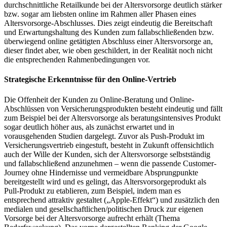
durchschnittliche Retailkunde bei der Altersvorsorge deutlich stärker
bzw. sogar am liebsten online im Rahmen aller Phasen eines
Altersvorsorge-Abschlusses. Dies zeigt eindeutig die Bereitschaft
und Erwartungshaltung des Kunden zum fallabschließenden bzw.
überwiegend online getätigten Abschluss einer Altersvorsorge an,
dieser findet aber, wie oben geschildert, in der Realität noch nicht
die entsprechenden Rahmenbedingungen vor.
Strategische Erkenntnisse für den Online-Vertrieb
Die Offenheit der Kunden zu Online-Beratung und Online-
Abschlüssen von Versicherungsprodukten besteht eindeutig und fällt
zum Beispiel bei der Altersvorsorge als beratungsintensives Produkt
sogar deutlich höher aus, als zunächst erwartet und in
vorausgehenden Studien dargelegt. Zuvor als Push-Produkt im
Versicherungsvertrieb eingestuft, besteht in Zukunft offensichtlich
auch der Wille der Kunden, sich der Altersvorsorge selbstständig
und fallabschließend anzunehmen – wenn die passende Customer-
Journey ohne Hindernisse und vermeidbare Absprungpunkte
bereitgestellt wird und es gelingt, das Altersvorsorgeprodukt als
Pull-Produkt zu etablieren, zum Beispiel, indem man es
entsprechend attraktiv gestaltet („Apple-Effekt“) und zusätzlich den
medialen und gesellschaftlichen/politischen Druck zur eigenen
Vorsorge bei der Altersvorsorge aufrecht erhält (Thema