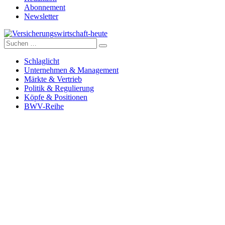
Abonnement
Newsletter
Suche
Versicherungswirtschaft-heute
nach:
Schlaglicht
Unternehmen & Management
Märkte & Vertrieb
Politik & Regulierung
Köpfe & Positionen
BWV-Reihe