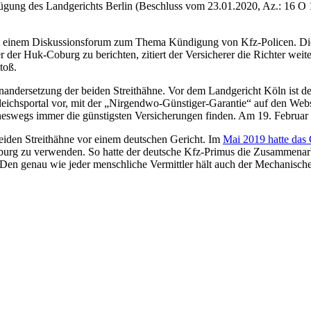
fügung des Landgerichts Berlin (Beschluss vom 23.01.2020, Az.: 16 O 
mit einem Diskussionsforum zum Thema Kündigung von Kfz-Policen. Di
 Huk-Coburg zu berichten, zitiert der Versicherer die Richter weiter
toß.
seinandersetzung der beiden Streithähne. Vor dem Landgericht Köln ist
ichsportal vor, mit der „Nirgendwo-Günstiger-Garantie“ auf den Websei
eineswegs immer die günstigsten Versicherungen finden. Am 19. Februar 
beiden Streithähne vor einem deutschen Gericht. Im
Mai 2019 hatte das
burg zu verwenden. So hatte der deutsche Kfz-Primus die Zusammenarbe
 Den genau wie jeder menschliche Vermittler hält auch der Mechanisch