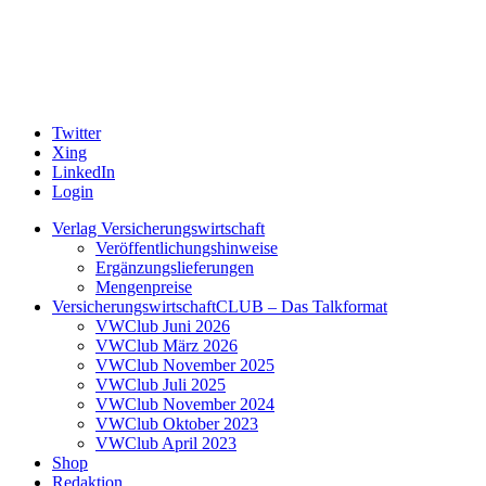
Twitter
Xing
LinkedIn
Login
Verlag Versicherungswirtschaft
Veröffentlichungshinweise
Ergänzungslieferungen
Mengenpreise
VersicherungswirtschaftCLUB – Das Talkformat
VWClub Juni 2026
VWClub März 2026
VWClub November 2025
VWClub Juli 2025
VWClub November 2024
VWClub Oktober 2023
VWClub April 2023
Shop
Redaktion