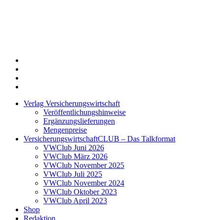
Twitter
Xing
LinkedIn
Login
Verlag Versicherungswirtschaft
Veröffentlichungshinweise
Ergänzungslieferungen
Mengenpreise
VersicherungswirtschaftCLUB – Das Talkformat
VWClub Juni 2026
VWClub März 2026
VWClub November 2025
VWClub Juli 2025
VWClub November 2024
VWClub Oktober 2023
VWClub April 2023
Shop
Redaktion