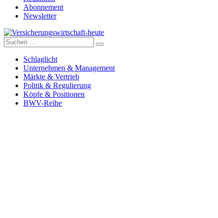
Abonnement
Newsletter
Suche
Versicherungswirtschaft-heute
nach:
Schlaglicht
Unternehmen & Management
Märkte & Vertrieb
Politik & Regulierung
Köpfe & Positionen
BWV-Reihe