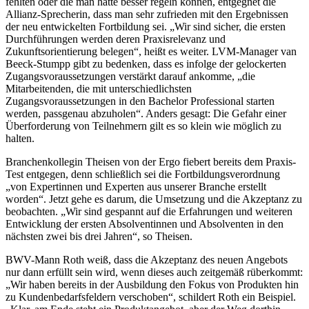
fehlten oder die man hätte besser regeln können, entgegnet die
Allianz-Sprecherin, dass man sehr zufrieden mit den Ergebnissen
der neu entwickelten Fortbildung sei. „Wir sind sicher, die ersten
Durchführungen werden deren Praxisrelevanz und
Zukunftsorientierung belegen“, heißt es weiter. LVM-Manager van
Beeck-Stumpp gibt zu bedenken, dass es infolge der gelockerten
Zugangsvoraussetzungen verstärkt darauf ankomme, „die
Mitarbeitenden, die mit unterschiedlichsten
Zugangsvoraussetzungen in den Bachelor Professional starten
werden, passgenau abzuholen“. Anders gesagt: Die Gefahr einer
Überforderung von Teilnehmern gilt es so klein wie möglich zu
halten.
Branchenkollegin Theisen von der Ergo fiebert bereits dem Praxis-
Test entgegen, denn schließlich sei die Fortbildungsverordnung
„von Expertinnen und Experten aus unserer Branche erstellt
worden“. Jetzt gehe es darum, die Umsetzung und die Akzeptanz zu
beobachten. „Wir sind gespannt auf die Erfahrungen und weiteren
Entwicklung der ersten Absolventinnen und Absolventen in den
nächsten zwei bis drei Jahren“, so Theisen.
BWV-Mann Roth weiß, dass die Akzeptanz des neuen Angebots
nur dann erfüllt sein wird, wenn dieses auch zeitgemäß rüberkommt:
„Wir haben bereits in der Ausbildung den Fokus von Produkten hin
zu Kundenbedarfsfeldern verschoben“, schildert Roth ein Beispiel.