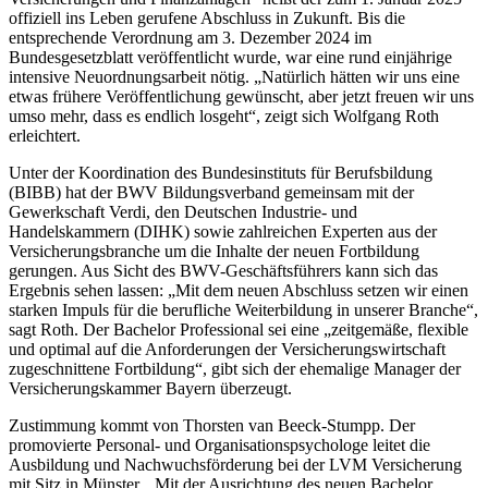
offiziell ins Leben gerufene Abschluss in Zukunft. Bis die
entsprechende Verordnung am 3. Dezember 2024 im
Bundesgesetzblatt veröffentlicht wurde, war eine rund einjährige
intensive Neuordnungsarbeit nötig. „Natürlich hätten wir uns eine
etwas frühere Veröffentlichung gewünscht, aber jetzt freuen wir uns
umso mehr, dass es endlich losgeht“, zeigt sich Wolfgang Roth
erleichtert.
Unter der Koordination des Bundesinstituts für Berufsbildung
(BIBB) hat der BWV Bildungsverband gemeinsam mit der
Gewerkschaft Verdi, den Deutschen Industrie- und
Handelskammern (DIHK) sowie zahlreichen Experten aus der
Versicherungsbranche um die Inhalte der neuen Fortbildung
gerungen. Aus Sicht des BWV-Geschäftsführers kann sich das
Ergebnis sehen lassen: „Mit dem neuen Abschluss setzen wir einen
starken Impuls für die berufliche Weiterbildung in unserer Branche“,
sagt Roth. Der Bachelor Professional sei eine „zeitgemäße, flexible
und optimal auf die Anforderungen der Versicherungswirtschaft
zugeschnittene Fortbildung“, gibt sich der ehemalige Manager der
Versicherungskammer Bayern überzeugt.
Zustimmung kommt von Thorsten van Beeck-Stumpp. Der
promovierte Personal- und Organisationspsychologe leitet die
Ausbildung und Nachwuchsförderung bei der LVM Versicherung
mit Sitz in Münster. „Mit der Ausrichtung des neuen Bachelor