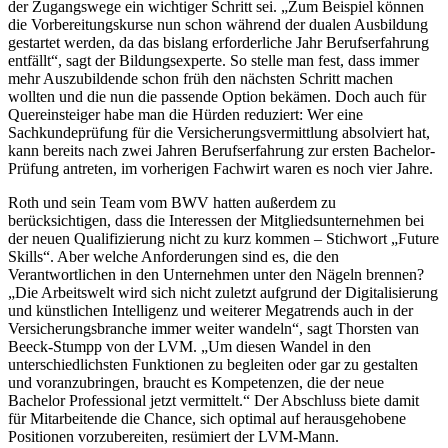
der Zugangswege ein wichtiger Schritt sei. „Zum Beispiel können
die Vorbereitungskurse nun schon während der dualen Ausbildung
gestartet werden, da das bislang erforderliche Jahr Berufserfahrung
entfällt“, sagt der Bildungsexperte. So stelle man fest, dass immer
mehr Auszubildende schon früh den nächsten Schritt machen
wollten und die nun die passende Option bekämen. Doch auch für
Quereinsteiger habe man die Hürden reduziert: Wer eine
Sachkundeprüfung für die Versicherungsvermittlung absolviert hat,
kann bereits nach zwei Jahren Berufserfahrung zur ersten Bachelor-
Prüfung antreten, im vorherigen Fachwirt waren es noch vier Jahre.
Roth und sein Team vom BWV hatten außerdem zu
berücksichtigen, dass die Interessen der Mitgliedsunternehmen bei
der neuen Qualifizierung nicht zu kurz kommen – Stichwort „Future
Skills“. Aber welche Anforderungen sind es, die den
Verantwortlichen in den Unternehmen unter den Nägeln brennen?
„Die Arbeitswelt wird sich nicht zuletzt aufgrund der Digitalisierung
und künstlichen Intelligenz und weiterer Megatrends auch in der
Versicherungsbranche immer weiter wandeln“, sagt Thorsten van
Beeck-Stumpp von der LVM. „Um diesen Wandel in den
unterschiedlichsten Funktionen zu begleiten oder gar zu gestalten
und voranzubringen, braucht es Kompetenzen, die der neue
Bachelor Professional jetzt vermittelt.“ Der Abschluss biete damit
für Mitarbeitende die Chance, sich optimal auf herausgehobene
Positionen vorzubereiten, resümiert der LVM-Mann.