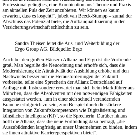
Professional gelingt es, eine Kombination aus Theorie und Praxis
am aktuellen Puls der Zeit anzubieten. Wir können es kaum
erwarten, dass es losgeht!“, jubelt van Beeck-Stumpp – zumal der
Abschluss das Potenzial biete, die Aufbauqualifizierung in der
Versicherungswirtschaft schlechthin zu sein.
Sandra Theisen leitet die Aus- und Weiterbildung der
Ergo Group AG. Bildquelle: Ergo
Auch bei den großen Häusern Allianz und Ergo ist die Vorfreude
groß. Man begrüße die Neuordnung und erhoffe sich, dass die
Modernisierung die Attraktivität der Ausbildung erhöhe und den
Nachwuchs besser auf die Herausforderungen der Zukunft
vorbereite, teilte eine Sprecherin der Allianz Deutschland auf
Anfrage mit. Insbesondere erwartet man sich beim Marktführer aus
München, dass die Absolventen mit den notwendigen Fähigkeiten
ausgestattet werden, „um in einer sich schnell verändernden
Branche erfolgreich zu sein, zum Beispiel durch die stärkere
Integration von Zukunftskompetenzen wie Digitalisierung und
künstlicher Intelligenz (KI)“, so die Sprecherin. Darüber hinaus
hofft die Allianz, dass die neue Fortbildung dazu beiträgt, „die
Auszubildenden langfristig an unser Unternehmen zu binden, indem
sie ihnen attraktive Karriereperspektiven bietet“.