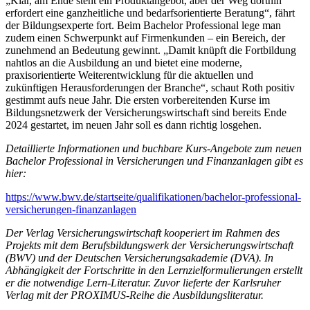
„Klar, am Ende steht ein Produktangebot, aber der Weg dorthin
erfordert eine ganzheitliche und bedarfsorientierte Beratung“, fährt
der Bildungsexperte fort. Beim Bachelor Professional lege man
zudem einen Schwerpunkt auf Firmenkunden – ein Bereich, der
zunehmend an Bedeutung gewinnt. „Damit knüpft die Fortbildung
nahtlos an die Ausbildung an und bietet eine moderne,
praxisorientierte Weiterentwicklung für die aktuellen und
zukünftigen Herausforderungen der Branche“, schaut Roth positiv
gestimmt aufs neue Jahr. Die ersten vorbereitenden Kurse im
Bildungsnetzwerk der Versicherungswirtschaft sind bereits Ende
2024 gestartet, im neuen Jahr soll es dann richtig losgehen.
Detaillierte Informationen und buchbare Kurs-Angebote zum neuen
Bachelor Professional in Versicherungen und Finanzanlagen gibt es
hier:
https://www.bwv.de/startseite/qualifikationen/bachelor-professional-
versicherungen-finanzanlagen
Der Verlag Versicherungswirtschaft kooperiert im Rahmen des
Projekts mit dem Berufsbildungswerk der Versicherungswirtschaft
(BWV) und der Deutschen Versicherungsakademie (DVA). In
Abhängigkeit der Fortschritte in den Lernzielformulierungen erstellt
er die notwendige Lern-Literatur. Zuvor lieferte der Karlsruher
Verlag mit der PROXIMUS-Reihe die Ausbildungsliteratur.