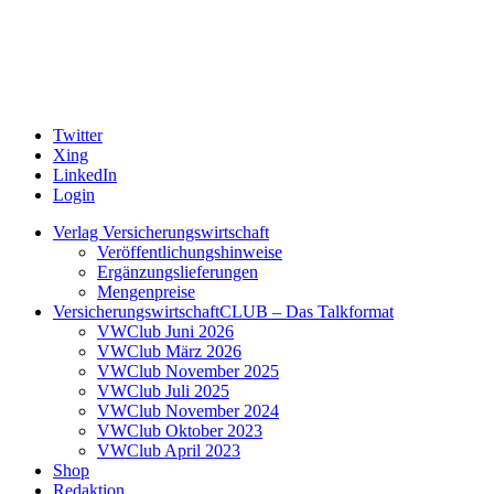
Twitter
Xing
LinkedIn
Login
Verlag Versicherungswirtschaft
Veröffentlichungshinweise
Ergänzungslieferungen
Mengenpreise
VersicherungswirtschaftCLUB – Das Talkformat
VWClub Juni 2026
VWClub März 2026
VWClub November 2025
VWClub Juli 2025
VWClub November 2024
VWClub Oktober 2023
VWClub April 2023
Shop
Redaktion