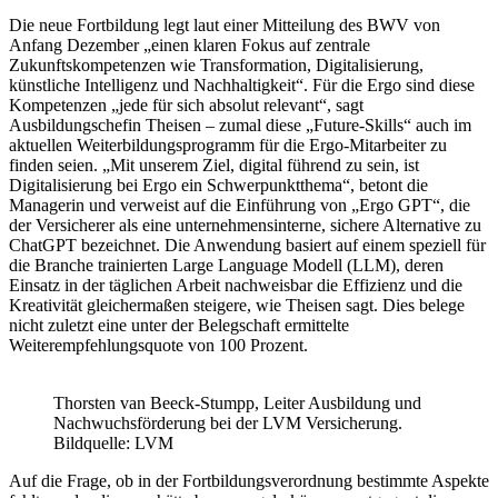
Die neue Fortbildung legt laut einer Mitteilung des BWV von
Anfang Dezember „einen klaren Fokus auf zentrale
Zukunftskompetenzen wie Transformation, Digitalisierung,
künstliche Intelligenz und Nachhaltigkeit“. Für die Ergo sind diese
Kompetenzen „jede für sich absolut relevant“, sagt
Ausbildungschefin Theisen – zumal diese „Future-Skills“ auch im
aktuellen Weiterbildungsprogramm für die Ergo-Mitarbeiter zu
finden seien. „Mit unserem Ziel, digital führend zu sein, ist
Digitalisierung bei Ergo ein Schwerpunktthema“, betont die
Managerin und verweist auf die Einführung von „Ergo GPT“, die
der Versicherer als eine unternehmensinterne, sichere Alternative zu
ChatGPT bezeichnet. Die Anwendung basiert auf einem speziell für
die Branche trainierten Large Language Modell (LLM), deren
Einsatz in der täglichen Arbeit nachweisbar die Effizienz und die
Kreativität gleichermaßen steigere, wie Theisen sagt. Dies belege
nicht zuletzt eine unter der Belegschaft ermittelte
Weiterempfehlungsquote von 100 Prozent.
Thorsten van Beeck-Stumpp, Leiter Ausbildung und
Nachwuchsförderung bei der LVM Versicherung.
Bildquelle: LVM
Auf die Frage, ob in der Fortbildungsverordnung bestimmte Aspekte