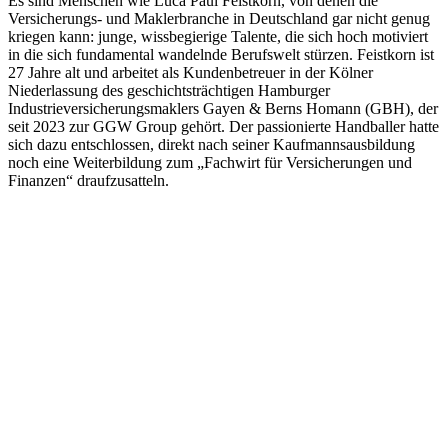
Es sind Menschen wie Luca Paul Feistkorn, von denen die
Versicherungs- und Maklerbranche in Deutschland gar nicht genug
kriegen kann: junge, wissbegierige Talente, die sich hoch motiviert
in die sich fundamental wandelnde Berufswelt stürzen. Feistkorn ist
27 Jahre alt und arbeitet als Kundenbetreuer in der Kölner
Niederlassung des geschichtsträchtigen Hamburger
Industrieversicherungsmaklers Gayen & Berns Homann (GBH), der
seit 2023 zur GGW Group gehört. Der passionierte Handballer hatte
sich dazu entschlossen, direkt nach seiner Kaufmannsausbildung
noch eine Weiterbildung zum „Fachwirt für Versicherungen und
Finanzen“ draufzusatteln.