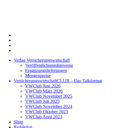
Twitter
Xing
LinkedIn
Login
Verlag Versicherungswirtschaft
Veröffentlichungshinweise
Ergänzungslieferungen
Mengenpreise
VersicherungswirtschaftCLUB – Das Talkformat
VWClub Juni 2026
VWClub März 2026
VWClub November 2025
VWClub Juli 2025
VWClub November 2024
VWClub Oktober 2023
VWClub April 2023
Shop
Redaktion