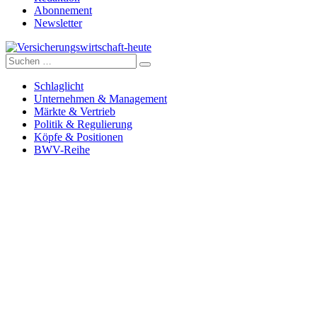
Abonnement
Newsletter
Suche
Versicherungswirtschaft-heute
nach:
Schlaglicht
Unternehmen & Management
Märkte & Vertrieb
Politik & Regulierung
Köpfe & Positionen
BWV-Reihe