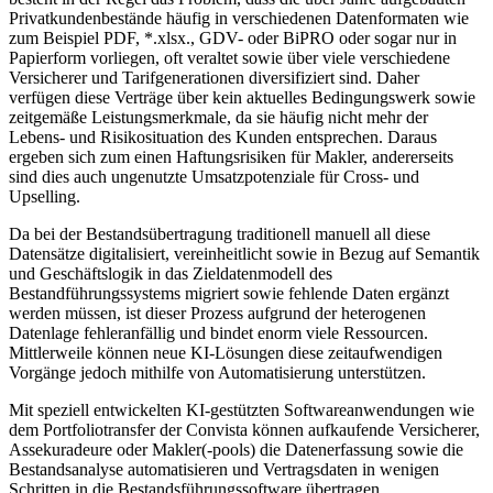
Privatkundenbestände häufig in verschiedenen Datenformaten wie
zum Beispiel PDF, *.xlsx., GDV- oder BiPRO oder sogar nur in
Papierform vorliegen, oft veraltet sowie über viele verschiedene
Versicherer und Tarifgenerationen diversifiziert sind. Daher
verfügen diese Verträge über kein aktuelles Bedingungswerk sowie
zeitgemäße Leistungsmerkmale, da sie häufig nicht mehr der
Lebens- und Risikosituation des Kunden entsprechen. Daraus
ergeben sich zum einen Haftungsrisiken für Makler, andererseits
sind dies auch ungenutzte Umsatzpotenziale für Cross- und
Upselling.
Da bei der Bestandsübertragung traditionell manuell all diese
Datensätze digitalisiert, vereinheitlicht sowie in Bezug auf Semantik
und Geschäftslogik in das Zieldatenmodell des
Bestandführungssystems migriert sowie fehlende Daten ergänzt
werden müssen, ist dieser Prozess aufgrund der heterogenen
Datenlage fehleranfällig und bindet enorm viele Ressourcen.
Mittlerweile können neue KI-Lösungen diese zeitaufwendigen
Vorgänge jedoch mithilfe von Automatisierung unterstützen.
Mit speziell entwickelten KI-gestützten Softwareanwendungen wie
dem Portfoliotransfer der Convista können aufkaufende Versicherer,
Assekuradeure oder Makler(-pools) die Datenerfassung sowie die
Bestandsanalyse automatisieren und Vertragsdaten in wenigen
Schritten in die Bestandsführungssoftware übertragen.