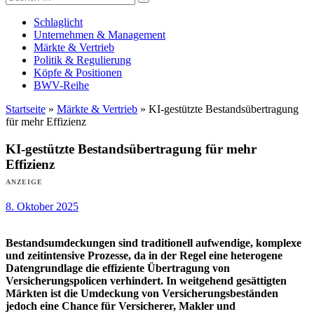
Versicherungswirtschaft-heute
nach:
Schlaglicht
Unternehmen & Management
Märkte & Vertrieb
Politik & Regulierung
Köpfe & Positionen
BWV-Reihe
Startseite
»
Märkte & Vertrieb
»
KI-gestützte Bestandsübertragung
für mehr Effizienz
KI-gestützte Bestandsübertragung für mehr
Effizienz
ANZEIGE
8. Oktober 2025
Bestandsumdeckungen sind traditionell aufwendige, komplexe
und zeitintensive Prozesse, da in der Regel eine heterogene
Datengrundlage die effiziente Übertragung von
Versicherungspolicen verhindert. In weitgehend gesättigten
Märkten ist die Umdeckung von Versicherungsbeständen
jedoch eine Chance für Versicherer, Makler und