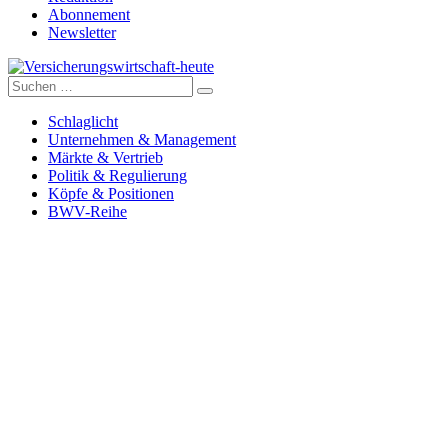
Abonnement
Newsletter
Suche
Versicherungswirtschaft-heute
nach:
Schlaglicht
Unternehmen & Management
Märkte & Vertrieb
Politik & Regulierung
Köpfe & Positionen
BWV-Reihe