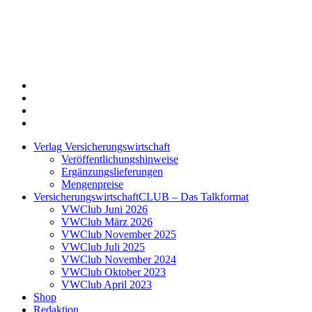
Twitter
Xing
LinkedIn
Login
Verlag Versicherungswirtschaft
Veröffentlichungshinweise
Ergänzungslieferungen
Mengenpreise
VersicherungswirtschaftCLUB – Das Talkformat
VWClub Juni 2026
VWClub März 2026
VWClub November 2025
VWClub Juli 2025
VWClub November 2024
VWClub Oktober 2023
VWClub April 2023
Shop
Redaktion