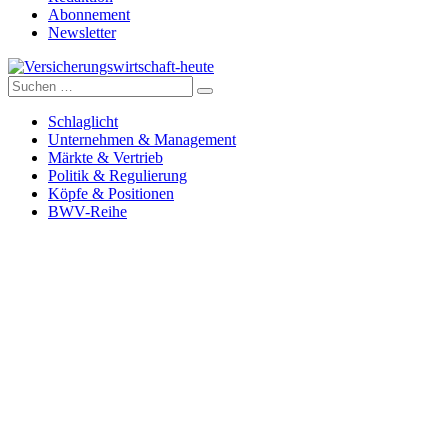
Abonnement
Newsletter
Suche
Versicherungswirtschaft-heute
nach:
Schlaglicht
Unternehmen & Management
Märkte & Vertrieb
Politik & Regulierung
Köpfe & Positionen
BWV-Reihe