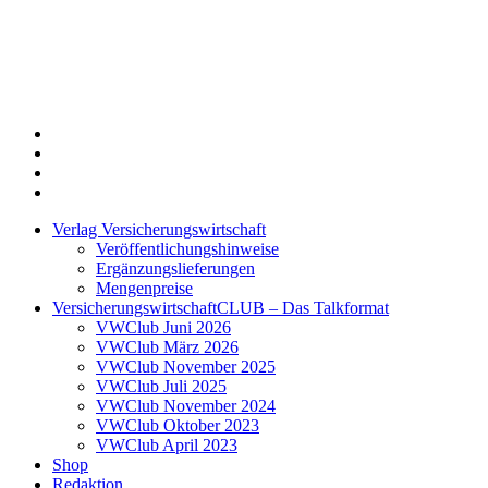
Twitter
Xing
LinkedIn
Login
Verlag Versicherungswirtschaft
Veröffentlichungshinweise
Ergänzungslieferungen
Mengenpreise
VersicherungswirtschaftCLUB – Das Talkformat
VWClub Juni 2026
VWClub März 2026
VWClub November 2025
VWClub Juli 2025
VWClub November 2024
VWClub Oktober 2023
VWClub April 2023
Shop
Redaktion