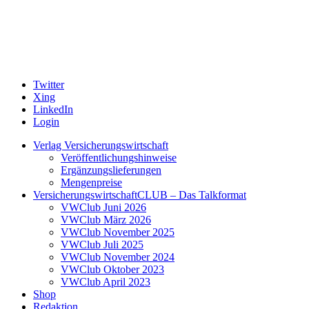
Twitter
Xing
LinkedIn
Login
Verlag Versicherungswirtschaft
Veröffentlichungshinweise
Ergänzungslieferungen
Mengenpreise
VersicherungswirtschaftCLUB – Das Talkformat
VWClub Juni 2026
VWClub März 2026
VWClub November 2025
VWClub Juli 2025
VWClub November 2024
VWClub Oktober 2023
VWClub April 2023
Shop
Redaktion