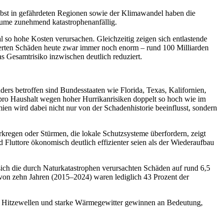
elbst in gefährdeten Regionen sowie der Klimawandel haben die
Räume zunehmend katastrophenanfällig.
 so hohe Kosten verursachen. Gleichzeitig zeigen sich entlastende
cherten Schäden heute zwar immer noch enorm – rund 100 Milliarden
 Gesamtrisiko inzwischen deutlich reduziert.
ers betroffen sind Bundesstaaten wie Florida, Texas, Kalifornien,
n pro Haushalt wegen hoher Hurrikanrisiken doppelt so hoch wie im
en wird dabei nicht nur von der Schadenhistorie beeinflusst, sondern
kregen oder Stürmen, die lokale Schutzsysteme überfordern, zeigt
uttore ökonomisch deutlich effizienter seien als der Wiederaufbau
ich die durch Naturkatastrophen verursachten Schäden auf rund 6,5
 von zehn Jahren (2015–2024) waren lediglich 43 Prozent der
 Hitzewellen und starke Wärmegewitter gewinnen an Bedeutung,