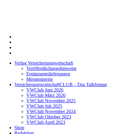
Twitter
Xing
LinkedIn
Login
Verlag Versicherungswirtschaft
Veröffentlichungshinweise
Ergänzungslieferungen
Mengenpreise
VersicherungswirtschaftCLUB – Das Talkformat
VWClub Juni 2026
VWClub März 2026
VWClub November 2025
VWClub Juli 2025
VWClub November 2024
VWClub Oktober 2023
VWClub April 2023
Shop
Redaktion