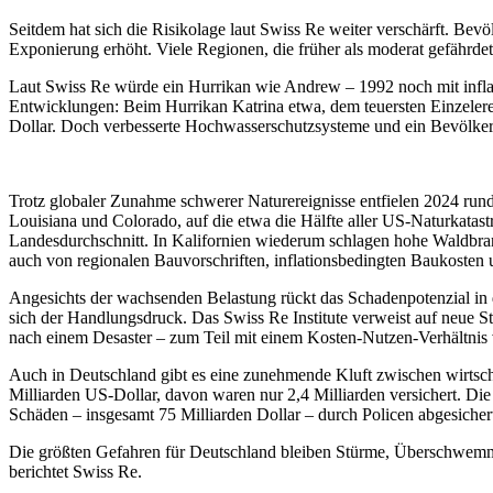
Seitdem hat sich die Risikolage laut Swiss Re weiter verschärft. B
Exponierung erhöht. Viele Regionen, die früher als moderat gefährde
Laut Swiss Re würde ein Hurrikan wie Andrew – 1992 noch mit inflati
Entwicklungen: Beim Hurrikan Katrina etwa, dem teuersten Einzelere
Dollar. Doch verbesserte Hochwasserschutzsysteme und ein Bevölker
Trotz globaler Zunahme schwerer Naturereignisse entfielen 2024 rund
Louisiana und Colorado, auf die etwa die Hälfte aller US-Naturkatas
Landesdurchschnitt. In Kalifornien wiederum schlagen hohe Waldbrand
auch von regionalen Bauvorschriften, inflationsbedingten Baukoste
Angesichts der wachsenden Belastung rückt das Schadenpotenzial in 
sich der Handlungsdruck. Das Swiss Re Institute verweist auf neue
nach einem Desaster – zum Teil mit einem Kosten-Nutzen-Verhältnis 
Auch in Deutschland gibt es eine zunehmende Kluft zwischen wirtsch
Milliarden US-Dollar, davon waren nur 2,4 Milliarden versichert. Di
Schäden – insgesamt 75 Milliarden Dollar – durch Policen abgesicher
Die größten Gefahren für Deutschland bleiben Stürme, Überschwemm
berichtet Swiss Re.