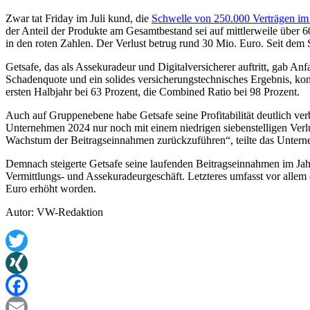
Zwar tat Friday im Juli kund, die
Schwelle von 250.000 Verträgen im 
der Anteil der Produkte am Gesamtbestand sei auf mittlerweile über 6
in den roten Zahlen. Der Verlust betrug rund 30 Mio. Euro. Seit dem S
Getsafe, das als Assekuradeur und Digitalversicherer auftritt, gab A
Schadenquote und ein solides versicherungstechnisches Ergebnis, konnt
ersten Halbjahr bei 63 Prozent, die Combined Ratio bei 98 Prozent.
Auch auf Gruppenebene habe Getsafe seine Profitabilität deutlich ver
Unternehmen 2024 nur noch mit einem niedrigen siebenstelligen Verl
Wachstum der Beitragseinnahmen zurückzuführen“, teilte das Untern
Demnach steigerte Getsafe seine laufenden Beitragseinnahmen im Jah
Vermittlungs- und Assekuradeurgeschäft. Letzteres umfasst vor allem
Euro erhöht worden.
Autor: VW-Redaktion
Twitter
XING
Facebook