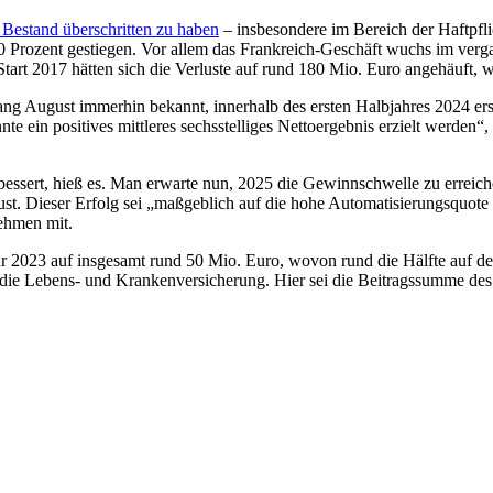
Bestand überschritten zu haben
– insbesondere im Bereich der Haftpflic
0 Prozent gestiegen. Vor allem das Frankreich-Geschäft wuchs im vergang
tart 2017 hätten sich die Verluste auf rund 180 Mio. Euro angehäuft, w
nfang August immerhin bekannt, innerhalb des ersten Halbjahres 2024 ers
e ein positives mittleres sechsstelliges Nettoergebnis erzielt werden“
bessert, hieß es. Man erwarte nun, 2025 die Gewinnschwelle zu erreiche
ust. Dieser Erfolg sei „maßgeblich auf die hohe Automatisierungsquote
ehmen mit.
r 2023 auf insgesamt rund 50 Mio. Euro, wovon rund die Hälfte auf den
 die Lebens- und Krankenversicherung. Hier sei die Beitragssumme des