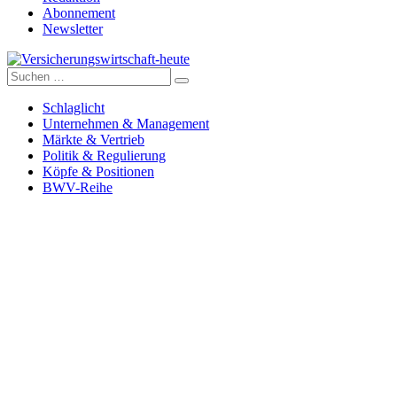
Abonnement
Newsletter
Suche
Versicherungswirtschaft-heute
nach:
Schlaglicht
Unternehmen & Management
Märkte & Vertrieb
Politik & Regulierung
Köpfe & Positionen
BWV-Reihe