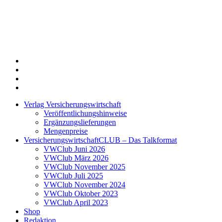
Twitter
Xing
LinkedIn
Login
Verlag Versicherungswirtschaft
Veröffentlichungshinweise
Ergänzungslieferungen
Mengenpreise
VersicherungswirtschaftCLUB – Das Talkformat
VWClub Juni 2026
VWClub März 2026
VWClub November 2025
VWClub Juli 2025
VWClub November 2024
VWClub Oktober 2023
VWClub April 2023
Shop
Redaktion