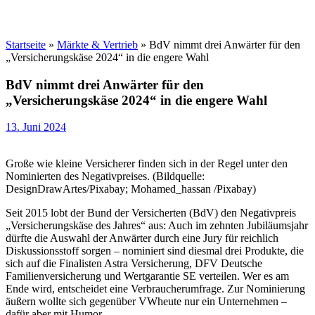
Startseite
»
Märkte & Vertrieb
»
BdV nimmt drei Anwärter für den
„Versicherungskäse 2024“ in die engere Wahl
BdV nimmt drei Anwärter für den
„Versicherungskäse 2024“ in die engere Wahl
13. Juni 2024
Große wie kleine Versicherer finden sich in der Regel unter den
Nominierten des Negativpreises. (Bildquelle:
DesignDrawArtes/Pixabay; Mohamed_hassan /Pixabay)
Seit 2015 lobt der Bund der Versicherten (BdV) den Negativpreis
„Versicherungskäse des Jahres“ aus: Auch im zehnten Jubiläumsjahr
dürfte die Auswahl der Anwärter durch eine Jury für reichlich
Diskussionsstoff sorgen – nominiert sind diesmal drei Produkte, die
sich auf die Finalisten Astra Versicherung, DFV Deutsche
Familienversicherung und Wertgarantie SE verteilen. Wer es am
Ende wird, entscheidet eine Verbraucherumfrage. Zur Nominierung
äußern wollte sich gegenüber VWheute nur ein Unternehmen –
dafür aber mit Humor.