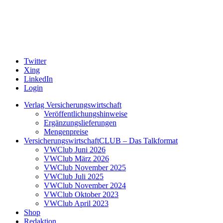
Twitter
Xing
LinkedIn
Login
Verlag Versicherungswirtschaft
Veröffentlichungshinweise
Ergänzungslieferungen
Mengenpreise
VersicherungswirtschaftCLUB – Das Talkformat
VWClub Juni 2026
VWClub März 2026
VWClub November 2025
VWClub Juli 2025
VWClub November 2024
VWClub Oktober 2023
VWClub April 2023
Shop
Redaktion